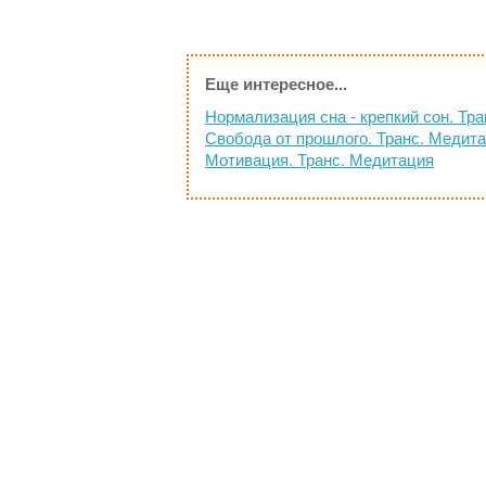
Еще интересное...
Нормализация сна - крепкий сон. Тр
Свобода от прошлого. Транс. Медит
Мотивация. Транс. Медитация