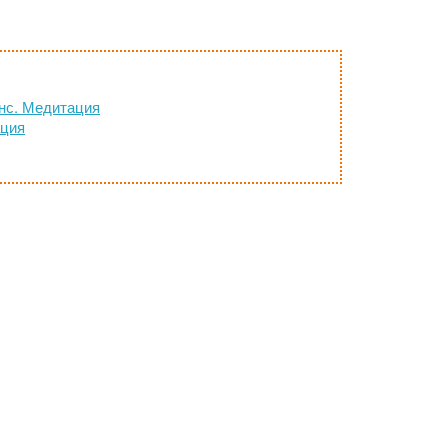
анс. Медитация
ация