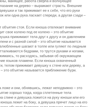
жны, манящее, работа сверла и волнующее
лазание на дерево – выражают страсть. Внешние
евушки и так прижимает ее к себе, что его руки
ок или одна рука ласкает спереди, а другая сзади –
т объятия стоя. Если юноша отвлекает внимание
ит свое колено под ее колено – это объятие
ушка прижимают тела друг к другу и он давлением
епени и с разной силой – это объятие называется
 влюбленные шагают в толпе или гуляют по людным
отталкиваются бедрами, то трутся руками и ногами,
рижимаясь, то расходясь, забывая об окружающем
ание языков пламени. Если юноша охваченный
и, телом прижимает девушку к стене или дереву, а
уб – это объятие называется приближение бури.
 ложе и они, обнявшись, лежат неподвижно – это
ятие хорошо тогда, когда сплетенные тела
на спине и девушка ложится на руку юноши или его
и юноша лежит на боку, а девушка прячет лицо на его
также объятия бедрами; если девушка лежит на боку