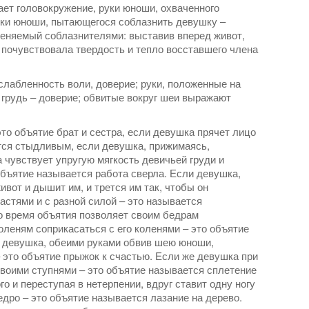
ает головокружение, руки юноши, охваченного
уки юноши, пытающегося соблазнить девушку –
меняемый соблазнителями: выставив вперед живот,
а почувствовала твердость и тепло восставшего члена
лабленность воли, доверие; руки, положенные на
грудь – доверие; обвитые вокруг шеи выражают
то объятие брат и сестра, если девушка прячет лицо
тся стыдливым, если девушка, прижимаясь,
 чувствует упругую мягкость девичьей груди и
объятие называется работа сверла. Если девушка,
вот и дышит им, и трется им так, чтобы он
стями и с разной силой – это называется
 время объятия позволяет своим бедрам
оленям соприкасаться с его коленями – это объятие
 девушка, обеими руками обвив шею юноши,
– это объятие прыжок к счастью. Если же девушка при
воими ступнями – это объятие называется сплетение
 и переступая в нетерпении, вдруг ставит одну ногу
бедро – это объятие называется лазание на дерево.