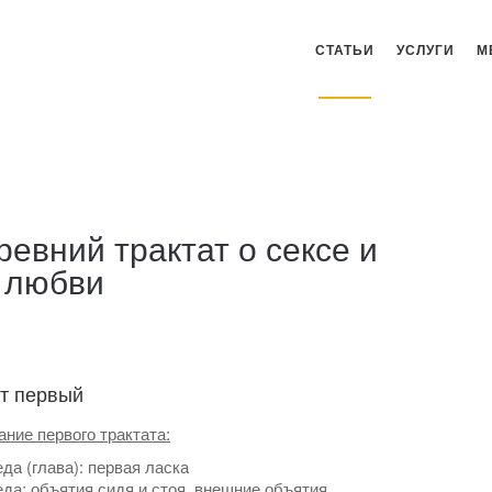
СТАТЬИ
УСЛУГИ
М
ревний трактат о сексе и
любви
ат первый
ние первого трактата:
да (глава): первая ласка
да: объятия сидя и стоя, внешние объятия