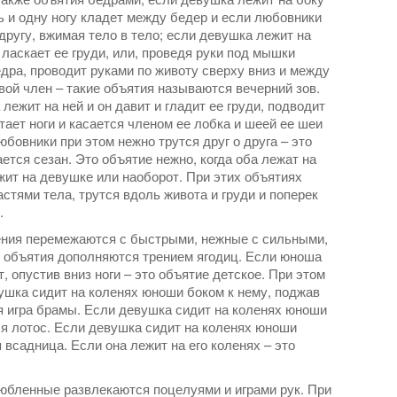
дь и одну ногу кладет между бедер и если любовники
другу, вжимая тело в тело; если девушка лежит на
ласкает ее груди, или, проведя руки под мышки
едра, проводит руками по животу сверху вниз и между
вой член – такие объятия называются вечерний зов.
лежит на ней и он давит и гладит ее груди, подводит
етает ноги и касается членом ее лобка и шеей ее шеи
юбовники при этом нежно трутся друг о друга – это
тся сезан. Это объятие нежно, когда оба лежат на
жит на девушке или наоборот. При этих объятиях
астями тела, трутся вдоль живота и груди и поперек
.
жения перемежаются с быстрыми, нежные с сильными,
и объятия дополняются трением ягодиц. Если юноша
, опустив вниз ноги – это объятие детское. При этом
вушка сидит на коленях юноши боком к нему, поджав
ся игра брамы. Если девушка сидит на коленях юноши
ся лотос. Если девушка сидит на коленях юноши
 всадница. Если она лежит на его коленях – это
юбленные развлекаются поцелуями и играми рук. При