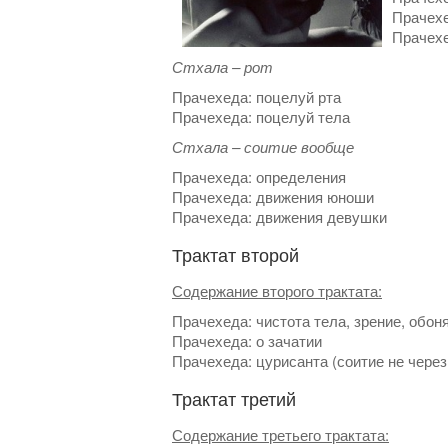
Прачехе
Прачехе
Стхала – рот
Прачехеда: поцелуй рта
Прачехеда: поцелуй тела
Стхала – соитие вообще
Прачехеда: определения
Прачехеда: движения юноши
Прачехеда: движения девушки
Трактат второй
Содержание второго трактата:
Прачехеда: чистота тела, зрение, обоня
Прачехеда: о зачатии
Прачехеда: цурисанта (соитие не чере
Трактат третий
Содержание третьего трактата: