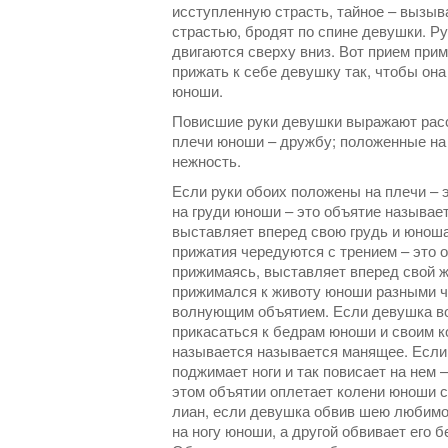
исступленную страсть, тайное – вызыв
страстью, бродят по спине девушки. Р
двигаются сверху вниз. Вот прием при
прижать к себе девушку так, чтобы он
юноши.
Повисшие руки девушки выражают расс
плечи юноши – дружбу; положенные на 
нежность.
Если руки обоих положены на плечи – э
на груди юноши – это объятие называе
выставляет вперед свою грудь и юноша
прижатия чередуются с трением – это 
прижимаясь, выставляет вперед свой жи
прижимался к животу юноши разными ча
волнующим объятием. Если девушка во
прикасаться к бедрам юноши и своим к
называется называется манящее. Если
поджимает ноги и так повисает на нем 
этом объятии оплетает колени юноши с
лиан, если девушка обвив шею любимого
на ногу юноши, а другой обвивает его 