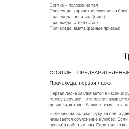
Соитие – положение тел
Прачехеда: тириак (положение на боку)
Прачехеда: асситака (сидя)
Прачехеда: стиха (стоя)
Прачехеда: амата (разные приемы)
Т
СОИТИЕ – ПРЕДВАРИТЕЛЬНЫ
Прачехеда: первая ласка
Первая ласка заключается в касании р
голову девушки – эта ласка называет
девушки, которое ближе к нему – эта 
Если юноша положит руку на плечо дев
называется объяснение в любви. Если 
просьба побыть с ним. Если только кас