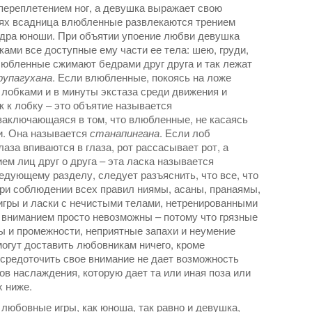
 переплетением ног, а девушка выражает свою
иях всадница влюбленные развлекаются трением
бедра юноши. При объятии упоение любви девушка
ами все доступные ему части ее тела: шею, груди,
влюбленные сжимают бедрами друг друга и так лежат
рупагухана
. Если влюбленные, покоясь на ложе
я лобками и в минуты экстаза среди движения и
к к лобку – это объятие называется
 заключающаяся в том, что влюбленные, не касаясь
ди. Она называется
станапингана
. Если лоб
глаза впиваются в глаза, рот рассасывает рот, а
ем лиц друг о друга – эта ласка называется
едующему разделу, следует разъяснить, что все, что
ри соблюдении всех правил ниямы, асаны, пранаямы,
 игры и ласки с нечистыми телами, нетренированными
вниманием просто невозможны – потому что грязные
 и промежности, неприятные запахи и неумение
могут доставить любовникам ничего, кроме
осредоточить свое внимание не дает возможность
ов наслаждения, которую дает та или иная поза или
 ниже.
 любовные игры, как юноша, так равно и девушка,