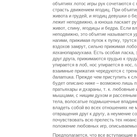
объятиях лотос игры рук сочетаются с
страсть движением ягодиц. При объят
живота и грудей, и ягодиц девушки о 
лежит неподвижно, а юноша ласкает рук
живот, спину, ягодицы и бедра. Если 
неподвижно, это объятие называется
у
нагими, прижимая пупок к пупку, трутс
вздохов замрут, сильно прижимая лобо
ягханопарагухава
. Есть особая ласка,
друг друга, прижимаются грудью к гру
упирается в лоб, нос упирается в нос, 
взаимные прижатия чередуются с трени
далатика
. Прежде чем приступить к сл
будет описано ниже – возможно лишь п
пратьяхары и дхараны, т. к. любовные
мышцами, с нищим духом и рассеяным 
тела, волосатые подмышечные впадины
владеть собой во всех отношениях не 
отвращения друг к другу, а неумение с
почувствовать всю прелесть тех нюанс
положение любовных игр, описываемых
Предполагается, что все вступающие в