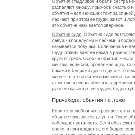
Объятия стыдливое и брат и сестра не
распаляют юношу, прыжок к счастью и 
объятия – если юноша стоит за спиной д
ласкают при этом ее груди, живот и лоб
это объятие называется звериное.
Объятия сидя
. Объятия сидя повторяю
девушки поцелуями и ласками и подвод
называется ловушка. Если юноша и дев
груди откидывает ее назад в разной ст
круги ястреба. Особые объятия – если
местам, если они, продолжая идти, то 
боками и бедрами друг о друга – то п
мире – то это объятие называется кач
страстью и неспособный к сдержанност
руки его касаются ее грудей, бедер, г
Прачехеда: объятия на ложе
Если тела любовников распростерты на
объятие называется джунгли. Такое объ
побеждает усталость. Если оба лежат 
плечо, а ноги кладет на его бедро; есл
груди и при этом обоими применяются 