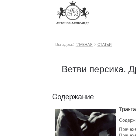
Вы здесь:
>
ГЛАВНАЯ
СТАТЬИ
Ветви персика. Д
Cодержание
Тракт
Содержа
Прачехе
Прачехе