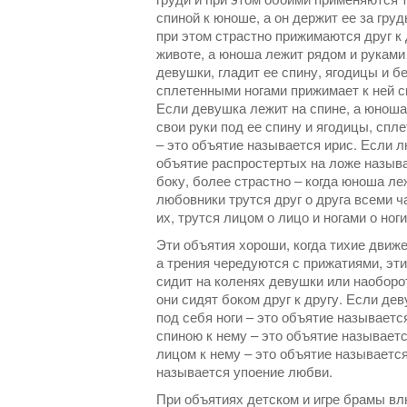
спиной к юноше, а он держит ее за гру
при этом страстно прижимаются друг к 
животе, а юноша лежит рядом и руками 
девушки, гладит ее спину, ягодицы и б
сплетенными ногами прижимает к ней с
Если девушка лежит на спине, а юноша 
свои руки под ее спину и ягодицы, спл
– это объятие называется ирис. Если л
объятие распростертых на ложе называе
боку, более страстно – когда юноша ле
любовники трутся друг о друга всеми ч
их, трутся лицом о лицо и ногами о ноги
Эти объятия хороши, когда тихие дви
а трения чередуются с прижатиями, эт
сидит на коленях девушки или наоборот
они сидят боком друг к другу. Если де
под себя ноги – это объятие называет
спиною к нему – это объятие называет
лицом к нему – это объятие называется
называется упоение любви.
При объятиях детском и игре брамы вл