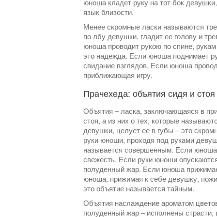
юноша кладет руку на тот бок девушки,
язык близости.
Менее скромные ласки называются тр
по лбу девушки, гладит ее голову и тр
юноша проводит рукою по спине, рукам 
это надежда. Если юноша поднимает ру
свидание взглядов. Если юноша провод
приближающая игру.
Прачехеда: объятия сидя и стоя
Oбъятия – ласка, заключающаяся в приж
стоя, а из них о тех, которые называю
девушки, целует ее в губы – это скро
руки юноши, проходя под руками девушк
называется совершенным. Если юноша 
свежесть. Если руки юноши опускаются
полуденный жар. Если юноша прижимает
юноша, прижимая к себе девушку, пожим
это объятие называется тайным.
Объятия наслаждение ароматом цветов
полуденный жар – исполнены страсти, ц