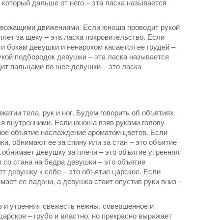
 который дальше от него – эта ласка называется
евожащими движениями. Если юноша проводит рукой
еплет за щеку – эта ласка покровительство. Если
и бокам девушки и ненароком касается ее грудей –
кой подбородок девушки – эта ласка называется
ит пальцами по шее девушки – это ласка
атии тела, рук и ног. Будем говорить об объятиях
тся внутренними. Если юноша взяв руками голову
мное объятие наслаждение ароматом цветов. Если
и, обнимают ее за спину или за стан – это объятие
обнимает девушку за плечи – это объятие утренняя
 со стана на бедра девушки – это объятие
 девушку к себе – это объятие царское. Если
ает ее ладони, а девушка стоит опустив руки вниз –
 и утренняя свежесть нежны, совершенное и
арское – грубо и властно, но прекрасно выражает