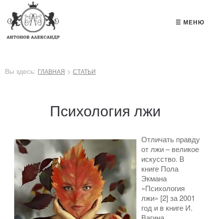
☰ МЕНЮ
Вы здесь:
>
ГЛАВНАЯ
СТАТЬИ
Психология лжи
Отличать правду
от лжи – великое
искусство. В
книге Пола
Экмана
«Психология
лжи» [2] за 2001
год и в книге И.
Вагина