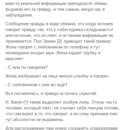
вместо реальной информации преподносят обман,
выдавая его за правду, и тем самым, вводя нас в
заблуждение.
Сообщение правды в виде обмана, это когда человек
говорит правду так, что у собеседника складывается
впечатление, что он лжет, и истинная информация не
принимается. Пол Экман [2] приводит такой пример:
Жена говорит с любовником по телефону и тут
неожиданно входит муж. Жена кидает трубку и
краснеет.
- С кем ты говорила?
Жена изображает на лице милую улыбку и говорит:
- С любовником с кем же ещё?
Все посмеялись, и правда осталась скрытой.
И. Вагин [1] также выделяет особую ложь. Очень часто
человек, который лжет, не считает себя лжецом потому,
что сам верит в то, что говорит, а по сему признаки лжи
тут абсолютно не выражены.
Для распознавания лжи нужно сохранять хладнокровие