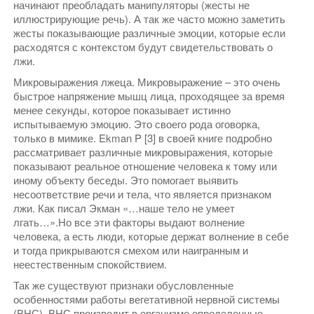
начинают преобладать манипуляторы (жесты не
иллюстрирующие речь). А так же часто можно заметить
жесты показывающие различные эмоции, которые если
расходятся с контекстом будут свидетельствовать о
лжи.
Микровыражения лжеца. Микровыражение – это очень
быстрое напряжение мышц лица, проходящее за время
менее секунды, которое показывает истинно
испытываемую эмоцию. Это своего рода оговорка,
только в мимике. Ekman P [3] в своей книге подробно
рассматривает различные микровыражения, которые
показывают реальное отношение человека к тому или
иному объекту беседы. Это помогает выявить
несоответствие речи и тела, что является признаком
лжи. Как писал Экман «…наше тело не умеет
лгать…».Но все эти факторы выдают волнение
человека, а есть люди, которые держат волнение в себе
и тогда прикрываются смехом или наигранным и
неестественным спокойствием.
Так же существуют признаки обусловленные
особенностями работы вегетативной нервной системы
(ВНС). ВНС производит в организме определенные