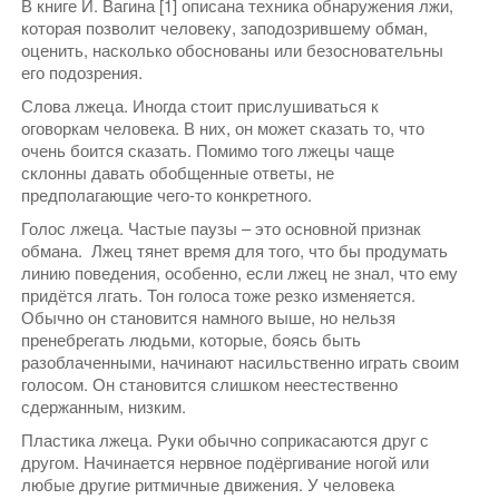
В книге И. Вагина [1] описана техника обнаружения лжи,
которая позволит человеку, заподозрившему обман,
оценить, насколько обоснованы или безосновательны
его подозрения.
Слова лжеца. Иногда стоит прислушиваться к
оговоркам человека. В них, он может сказать то, что
очень боится сказать. Помимо того лжецы чаще
склонны давать обобщенные ответы, не
предполагающие чего-то конкретного.
Голос лжеца. Частые паузы – это основной признак
обмана. Лжец тянет время для того, что бы продумать
линию поведения, особенно, если лжец не знал, что ему
придётся лгать. Тон голоса тоже резко изменяется.
Обычно он становится намного выше, но нельзя
пренебрегать людьми, которые, боясь быть
разоблаченными, начинают насильственно играть своим
голосом. Он становится слишком неестественно
сдержанным, низким.
Пластика лжеца. Руки обычно соприкасаются друг с
другом. Начинается нервное подёргивание ногой или
любые другие ритмичные движения. У человека