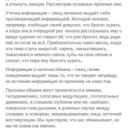
и откинуть эмоции. Рассмотрим основные признаки лжи.
Утечка информации – лжец нечаянно выдаёт себя
противоречащей информацией. Молодой человек,
например, пообещал своей девушке, что бросит курить,
и когда она в очередной раз начала рассказывать ему о
вреде курения он соврал ей, что уже бросил, ведь ради
неё он готов на всё. Приблизительно через месяц, когда
эта тема стала закрытой, парень, закашлявшись,
пожаловался немного сквозь зубы на свои лёгкие и
сказал, что пора ему бросать курить.
Информация о наличии обмана – лжец своим
поведением выдаёт лишь то, что он говорит неправду,
но истинная информация по-прежнему не известна.
Признаки обмана могут проявляться в мимике,
телодвижениях, голосовых модуляциях, глотательных
движениях, в слишком глубоком или же, наоборот,
поверхностном дыхании, в длинных паузах между
словами, в оговорках, микровыражениях лица, неточной
жестикуляции. Мы чувствуем, что нас обманывают, но
мы не знаем как именно.